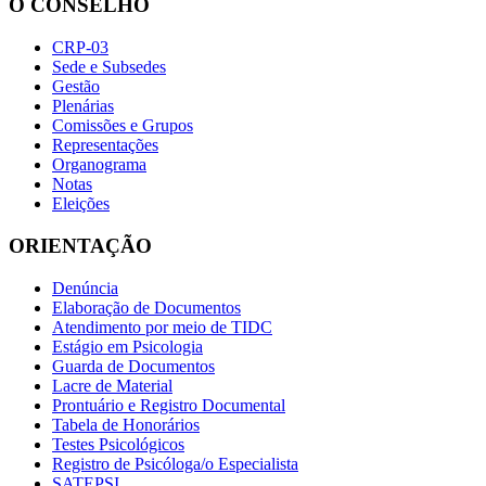
O CONSELHO
CRP-03
Sede e Subsedes
Gestão
Plenárias
Comissões e Grupos
Representações
Organograma
Notas
Eleições
ORIENTAÇÃO
Denúncia
Elaboração de Documentos
Atendimento por meio de TIDC
Estágio em Psicologia
Guarda de Documentos
Lacre de Material
Prontuário e Registro Documental
Tabela de Honorários
Testes Psicológicos
Registro de Psicóloga/o Especialista
SATEPSI