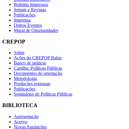
Boletins Impressos
Jornais e Revistas
Publicações
Imprensa
Outros Eventos
Mural de Oportunidades
CREPOP
Sobre
Ações do CREPOP Bahia
Banco de práticas
Cartilha: Políticas Públicas
Documentos de orientação
Metodologia
Produções regionais
Publicações
Seminários de Políticas Públicas
BIBLIOTECA
Apresentação
Acervo
Novas Aquisições