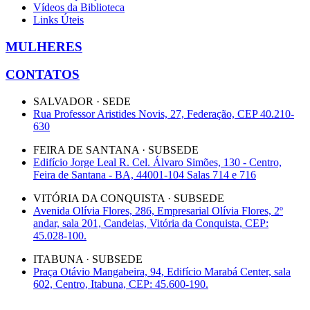
Vídeos da Biblioteca
Links Úteis
MULHERES
CONTATOS
SALVADOR · SEDE
Rua Professor Aristides Novis, 27, Federação, CEP 40.210-
630
FEIRA DE SANTANA · SUBSEDE
Edifício Jorge Leal R. Cel. Álvaro Simões, 130 - Centro,
Feira de Santana - BA, 44001-104 Salas 714 e 716
VITÓRIA DA CONQUISTA · SUBSEDE
Avenida Olívia Flores, 286, Empresarial Olívia Flores, 2º
andar, sala 201, Candeias, Vitória da Conquista, CEP:
45.028-100.
ITABUNA · SUBSEDE
Praça Otávio Mangabeira, 94, Edifício Marabá Center, sala
602, Centro, Itabuna, CEP: 45.600-190.