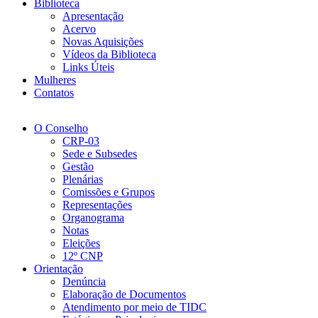
Biblioteca
Apresentação
Acervo
Novas Aquisições
Vídeos da Biblioteca
Links Úteis
Mulheres
Contatos
O Conselho
CRP-03
Sede e Subsedes
Gestão
Plenárias
Comissões e Grupos
Representações
Organograma
Notas
Eleições
12º CNP
Orientação
Denúncia
Elaboração de Documentos
Atendimento por meio de TIDC