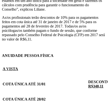
estamos em um ano difícil para a sociedade em geral e fazemos os
cálculos com prudência para garantir o funcionamento do
Conselho”, explicou Liliane.
As/os profissionais terão descontos de 10% para os pagamentos
feitos em cota única até 31 de janeiro de 2017 e de 5% para os
pagamentos até 28 de fevereiro de 2017. Todas/os as/os
psicólogas/os também pagam o fundo de sessão, que conforme
repassado pelo Conselho Federal de Psicologia (CFP) em 2017 será
no valor de R$6,11.
ANUIDADE PESSOA FÍSICA
A VISTA
DESCONTO
COTA ÚNICA ATÉ 31/01
R$348,11
COTA ÚNICA ATÉ 28/02