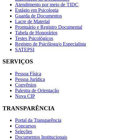
Atendimento por meio de TIDC
Estágio em Psicologia
Guarda de Documentos
Lacre de Material
Prontuário e Registro Documental
Tabela de Honorários
Testes Psicológicos
Registro de Psicóloga/o Especialista
SATEPSI
SERVIÇOS
Pessoa Física
Pessoa Jurídica
Convênios
Palestra de Orientação
Nova CIP
TRANSPARÊNCIA
Portal da Transparência
Concursos
Seleções
Documentos Institucionais