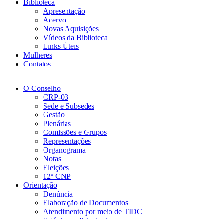
Biblioteca
Apresentação
Acervo
Novas Aquisições
Vídeos da Biblioteca
Links Úteis
Mulheres
Contatos
O Conselho
CRP-03
Sede e Subsedes
Gestão
Plenárias
Comissões e Grupos
Representações
Organograma
Notas
Eleições
12º CNP
Orientação
Denúncia
Elaboração de Documentos
Atendimento por meio de TIDC