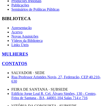
Produções regionais
Publicações
Seminários de Políticas Públicas
BIBLIOTECA
Apresentação
Acervo
Novas Aquisições
Vídeos da Biblioteca
Links Úteis
MULHERES
CONTATOS
SALVADOR · SEDE
Rua Professor Aristides Novis, 27, Federação, CEP 40.210-
630
FEIRA DE SANTANA · SUBSEDE
Edifício Jorge Leal R. Cel. Álvaro Simões, 130 - Centro,
Feira de Santana - BA, 44001-104 Salas 714 e 716
VITÓRIA DA CONQUISTA · SUBSEDE