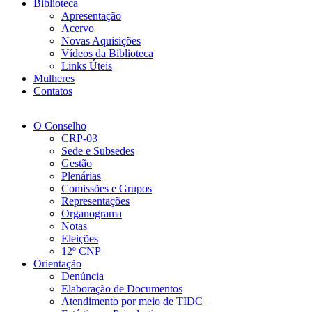
Biblioteca
Apresentação
Acervo
Novas Aquisições
Vídeos da Biblioteca
Links Úteis
Mulheres
Contatos
O Conselho
CRP-03
Sede e Subsedes
Gestão
Plenárias
Comissões e Grupos
Representações
Organograma
Notas
Eleições
12º CNP
Orientação
Denúncia
Elaboração de Documentos
Atendimento por meio de TIDC