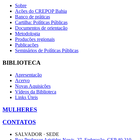
Sobre
Ações do CREPOP Bahia
Banco de práticas
Cartilha: Políticas Públicas
Documentos de orientação
Metodologia
Produções regionais
Publicações
Seminários de Políticas Públicas
BIBLIOTECA
Apresentação
Acervo
Novas Aquisições
Vídeos da Biblioteca
Links Úteis
MULHERES
CONTATOS
SALVADOR · SEDE
Rua Professor Aristides Novis, 27, Federação, CEP 40.210-