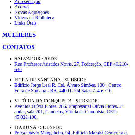
Apresentação
Acervo
Novas Aquisições
Vídeos da Biblioteca
Links Úteis
MULHERES
CONTATOS
SALVADOR · SEDE
Rua Professor Aristides Novis, 27, Federação, CEP 40.210-
630
FEIRA DE SANTANA · SUBSEDE
Edifício Jorge Leal R. Cel. Álvaro Simões, 130 - Centro,
Feira de Santana - BA, 44001-104 Salas 714 e 716
VITÓRIA DA CONQUISTA · SUBSEDE
Avenida Olívia Flores, 286, Empresarial Olívia Flores, 2º
andar, sala 201, Candeias, Vitória da Conquista, CEP:
45.028-100.
ITABUNA · SUBSEDE
Praça Otávio Mangabeira, 94, Edifício Marabá Center, sala