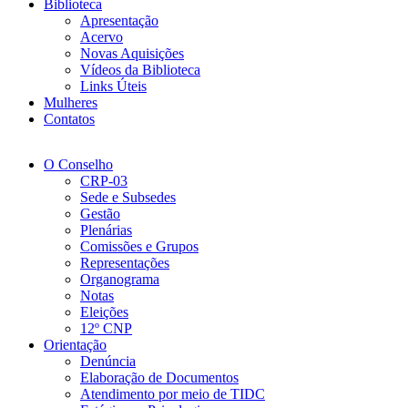
Biblioteca
Apresentação
Acervo
Novas Aquisições
Vídeos da Biblioteca
Links Úteis
Mulheres
Contatos
O Conselho
CRP-03
Sede e Subsedes
Gestão
Plenárias
Comissões e Grupos
Representações
Organograma
Notas
Eleições
12º CNP
Orientação
Denúncia
Elaboração de Documentos
Atendimento por meio de TIDC