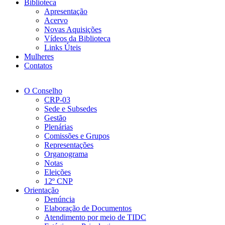
Biblioteca
Apresentação
Acervo
Novas Aquisições
Vídeos da Biblioteca
Links Úteis
Mulheres
Contatos
O Conselho
CRP-03
Sede e Subsedes
Gestão
Plenárias
Comissões e Grupos
Representações
Organograma
Notas
Eleições
12º CNP
Orientação
Denúncia
Elaboração de Documentos
Atendimento por meio de TIDC