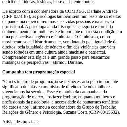
deficiência, idosas, lésbicas, bissexuais, entre outras.
De acordo com a coordenadora da COMREG, Darlane Andrade
(CRP-03/3187), as psicólogas também sentiram bastante os efeitos
da pandemia repercutirem nas suas vidas pessoais e na atuação
profissional. A psicóloga ainda frisa que a categoria é formada
eminentemente por mulheres e é importante olhar esta condição em
uma perspectiva de gênero e feminista. “O feminismo
,
como
movimento social historicamente
,
vem lutando pela igualdade de
direitos, pela igualdade de gênero e fim das violências que vêm
sendo forjadas em uma cultura ainda machista e patriarcal.
Compreender esta lógica é um grande passo para buscarmos
mudanças de perspectivas”, afirmou Darlane.
Campanha tem programação especial
“O mês inteiro de programação se faz necessário pelo importante
significado de lutas e conquistas de direitos que nós mulheres
vivenciamos há séculos. Esse é o intuito da campanha e da
programação de março, nos fazer lembrar, enquanto mulheres e
profissionais da psicologia
,
a necessidade de pautarmos temáticas
tão car
o
s a nós”, afirmou a coordenadora do Grupo de Trabalho
Relações de Gênero e Psicologia, Suzana Costa (CRP-03/15632).
Atividades previstas
: