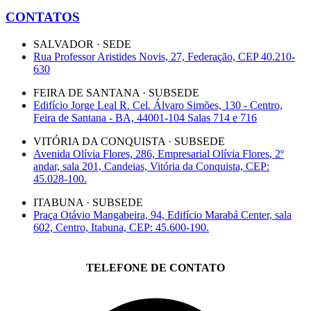
CONTATOS
SALVADOR · SEDE
Rua Professor Aristides Novis, 27, Federação, CEP 40.210-
630
FEIRA DE SANTANA · SUBSEDE
Edifício Jorge Leal R. Cel. Álvaro Simões, 130 - Centro,
Feira de Santana - BA, 44001-104 Salas 714 e 716
VITÓRIA DA CONQUISTA · SUBSEDE
Avenida Olívia Flores, 286, Empresarial Olívia Flores, 2º
andar, sala 201, Candeias, Vitória da Conquista, CEP:
45.028-100.
ITABUNA · SUBSEDE
Praça Otávio Mangabeira, 94, Edifício Marabá Center, sala
602, Centro, Itabuna, CEP: 45.600-190.
TELEFONE DE CONTATO