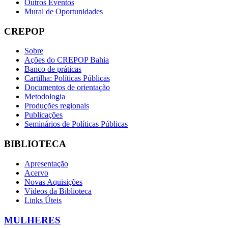
Outros Eventos
Mural de Oportunidades
CREPOP
Sobre
Ações do CREPOP Bahia
Banco de práticas
Cartilha: Políticas Públicas
Documentos de orientação
Metodologia
Produções regionais
Publicações
Seminários de Políticas Públicas
BIBLIOTECA
Apresentação
Acervo
Novas Aquisições
Vídeos da Biblioteca
Links Úteis
MULHERES