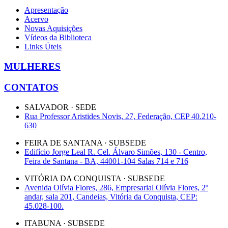
Apresentação
Acervo
Novas Aquisições
Vídeos da Biblioteca
Links Úteis
MULHERES
CONTATOS
SALVADOR · SEDE
Rua Professor Aristides Novis, 27, Federação, CEP 40.210-
630
FEIRA DE SANTANA · SUBSEDE
Edifício Jorge Leal R. Cel. Álvaro Simões, 130 - Centro,
Feira de Santana - BA, 44001-104 Salas 714 e 716
VITÓRIA DA CONQUISTA · SUBSEDE
Avenida Olívia Flores, 286, Empresarial Olívia Flores, 2º
andar, sala 201, Candeias, Vitória da Conquista, CEP:
45.028-100.
ITABUNA · SUBSEDE