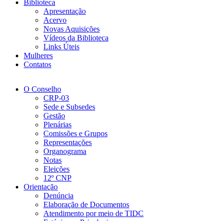
Biblioteca
Apresentação
Acervo
Novas Aquisições
Vídeos da Biblioteca
Links Úteis
Mulheres
Contatos
O Conselho
CRP-03
Sede e Subsedes
Gestão
Plenárias
Comissões e Grupos
Representações
Organograma
Notas
Eleições
12º CNP
Orientação
Denúncia
Elaboração de Documentos
Atendimento por meio de TIDC