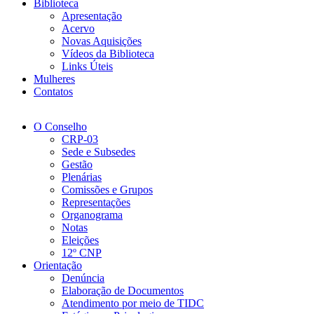
Biblioteca
Apresentação
Acervo
Novas Aquisições
Vídeos da Biblioteca
Links Úteis
Mulheres
Contatos
O Conselho
CRP-03
Sede e Subsedes
Gestão
Plenárias
Comissões e Grupos
Representações
Organograma
Notas
Eleições
12º CNP
Orientação
Denúncia
Elaboração de Documentos
Atendimento por meio de TIDC