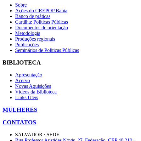
Sobre
Ações do CREPOP Bahia
Banco de práticas
Cartilha: Políticas Públicas
Documentos de orientação
Metodologia
Produções regionais
Publicações
Seminários de Políticas Públicas
BIBLIOTECA
Apresentação
Acervo
Novas Aquisições
Vídeos da Biblioteca
Links Úteis
MULHERES
CONTATOS
SALVADOR · SEDE
Rua Professor Aristides Novis, 27, Federação, CEP 40.210-