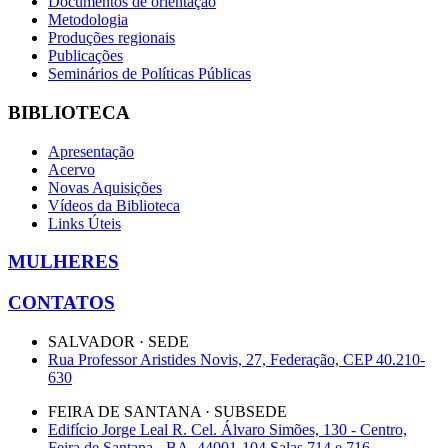
Documentos de orientação
Metodologia
Produções regionais
Publicações
Seminários de Políticas Públicas
BIBLIOTECA
Apresentação
Acervo
Novas Aquisições
Vídeos da Biblioteca
Links Úteis
MULHERES
CONTATOS
SALVADOR · SEDE
Rua Professor Aristides Novis, 27, Federação, CEP 40.210-
630
FEIRA DE SANTANA · SUBSEDE
Edifício Jorge Leal R. Cel. Álvaro Simões, 130 - Centro,
Feira de Santana - BA, 44001-104 Salas 714 e 716