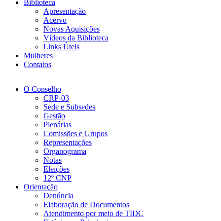
Biblioteca
Apresentação
Acervo
Novas Aquisições
Vídeos da Biblioteca
Links Úteis
Mulheres
Contatos
O Conselho
CRP-03
Sede e Subsedes
Gestão
Plenárias
Comissões e Grupos
Representações
Organograma
Notas
Eleições
12º CNP
Orientação
Denúncia
Elaboração de Documentos
Atendimento por meio de TIDC