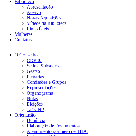
Biblioteca
Apresentação
Acervo
Novas Aquisições
Vídeos da Biblioteca
Links Úteis
Mulheres
Contatos
O Conselho
CRP-03
Sede e Subsedes
Gestão
Plenárias
Comissões e Grupos
Representações
Organograma
Notas
Eleições
12º CNP
Orientação
Denúncia
Elaboração de Documentos
Atendimento por meio de TIDC