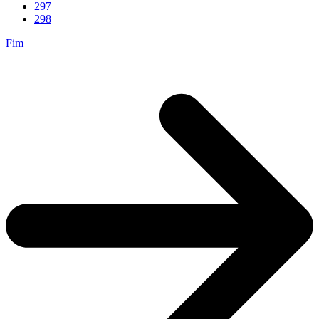
297
298
Fim