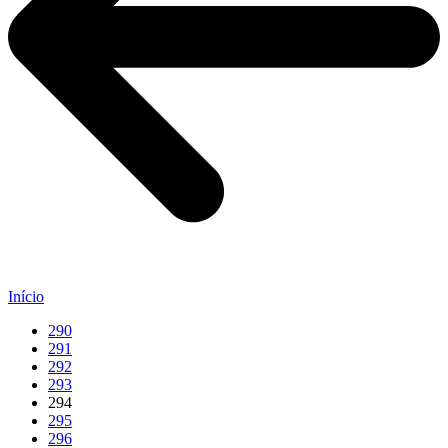
Início
290
291
292
293
294
295
296