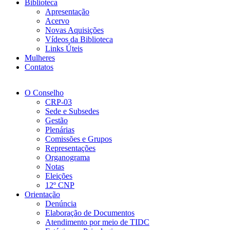
Biblioteca
Apresentação
Acervo
Novas Aquisições
Vídeos da Biblioteca
Links Úteis
Mulheres
Contatos
O Conselho
CRP-03
Sede e Subsedes
Gestão
Plenárias
Comissões e Grupos
Representações
Organograma
Notas
Eleições
12º CNP
Orientação
Denúncia
Elaboração de Documentos
Atendimento por meio de TIDC