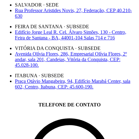
SALVADOR · SEDE
Rua Professor Aristides Novis, 27, Federação, CEP 40.210-
630
FEIRA DE SANTANA · SUBSEDE
Edifício Jorge Leal R. Cel. Álvaro Simões, 130 - Centro,
Feira de Santana - BA, 44001-104 Salas 714 e 716
VITÓRIA DA CONQUISTA · SUBSEDE
Avenida Olívia Flores, 286, Empresarial Olívia Flores, 2º
andar, sala 201, Candeias, Vitória da Conquista, CEP:
45.028-100.
ITABUNA · SUBSEDE
Praça Otávio Mangabeira, 94, Edifício Marabá Center, sala
602, Centro, Itabuna, CEP: 45.600-190.
TELEFONE DE CONTATO