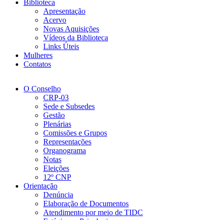
Biblioteca
Apresentação
Acervo
Novas Aquisições
Vídeos da Biblioteca
Links Úteis
Mulheres
Contatos
O Conselho
CRP-03
Sede e Subsedes
Gestão
Plenárias
Comissões e Grupos
Representações
Organograma
Notas
Eleições
12º CNP
Orientação
Denúncia
Elaboração de Documentos
Atendimento por meio de TIDC