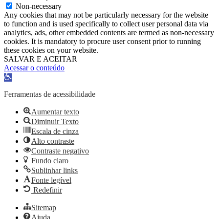
Non-necessary
Any cookies that may not be particularly necessary for the website
to function and is used specifically to collect user personal data via
analytics, ads, other embedded contents are termed as non-necessary
cookies. It is mandatory to procure user consent prior to running
these cookies on your website.
SALVAR E ACEITAR
Acessar o conteúdo
Abrir
a
barra
Ferramentas de acessibilidade
de
ferramentas
Aumentar texto
Diminuir Texto
Escala de cinza
Alto contraste
Contraste negativo
Fundo claro
Sublinhar links
Fonte legível
Redefinir
Sitemap
Ajuda