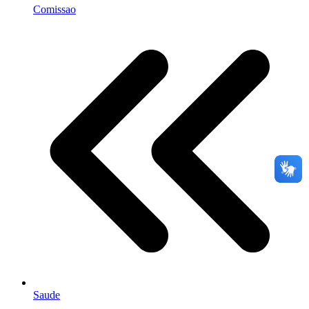
Comissao
Saude