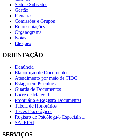
Sede e Subsedes
Gestão
Plenárias
Comissões e Grupos
Representações
Organograma
Notas
Eleições
ORIENTAÇÃO
Denúncia
Elaboração de Documentos
Atendimento por meio de TIDC
Estágio em Psicologia
Guarda de Documentos
Lacre de Material
Prontuário e Registro Documental
Tabela de Honorários
Testes Psicológicos
Registro de Psicóloga/o Especialista
SATEPSI
SERVIÇOS