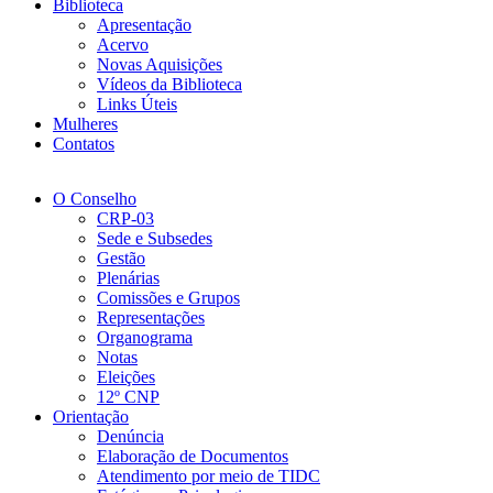
Biblioteca
Apresentação
Acervo
Novas Aquisições
Vídeos da Biblioteca
Links Úteis
Mulheres
Contatos
O Conselho
CRP-03
Sede e Subsedes
Gestão
Plenárias
Comissões e Grupos
Representações
Organograma
Notas
Eleições
12º CNP
Orientação
Denúncia
Elaboração de Documentos
Atendimento por meio de TIDC