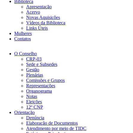
Biblioteca
Apresentação
Acervo
Novas Aquisições
Vídeos da Biblioteca
Links Úteis
Mulheres
Contatos
O Conselho
CRP-03
Sede e Subsedes
Gestão
Plenárias
Comissões e Grupos
Representações
Organograma
Notas
Eleições
12º CNP
Orientação
Denúncia
Elaboração de Documentos
Atendimento por meio de TIDC