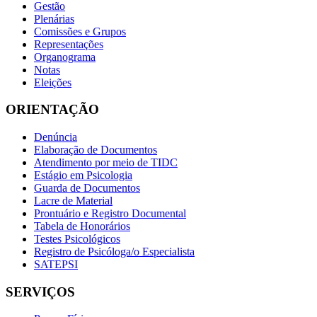
Gestão
Plenárias
Comissões e Grupos
Representações
Organograma
Notas
Eleições
ORIENTAÇÃO
Denúncia
Elaboração de Documentos
Atendimento por meio de TIDC
Estágio em Psicologia
Guarda de Documentos
Lacre de Material
Prontuário e Registro Documental
Tabela de Honorários
Testes Psicológicos
Registro de Psicóloga/o Especialista
SATEPSI
SERVIÇOS