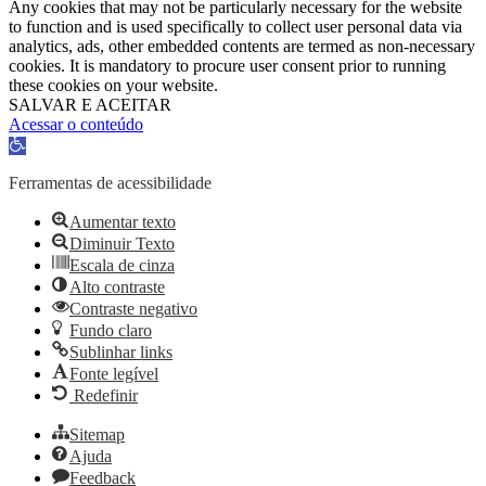
Any cookies that may not be particularly necessary for the website
to function and is used specifically to collect user personal data via
analytics, ads, other embedded contents are termed as non-necessary
cookies. It is mandatory to procure user consent prior to running
these cookies on your website.
SALVAR E ACEITAR
Acessar o conteúdo
Abrir
a
barra
Ferramentas de acessibilidade
de
ferramentas
Aumentar texto
Diminuir Texto
Escala de cinza
Alto contraste
Contraste negativo
Fundo claro
Sublinhar links
Fonte legível
Redefinir
Sitemap
Ajuda
Feedback