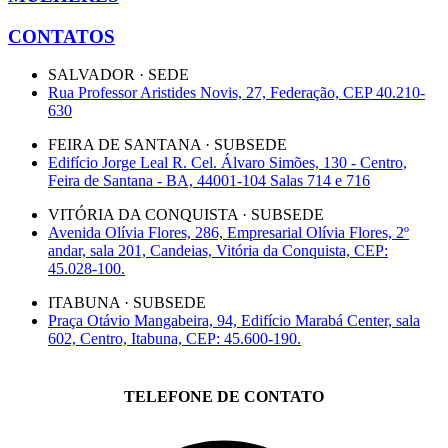
CONTATOS
SALVADOR · SEDE
Rua Professor Aristides Novis, 27, Federação, CEP 40.210-
630
FEIRA DE SANTANA · SUBSEDE
Edifício Jorge Leal R. Cel. Álvaro Simões, 130 - Centro,
Feira de Santana - BA, 44001-104 Salas 714 e 716
VITÓRIA DA CONQUISTA · SUBSEDE
Avenida Olívia Flores, 286, Empresarial Olívia Flores, 2º
andar, sala 201, Candeias, Vitória da Conquista, CEP:
45.028-100.
ITABUNA · SUBSEDE
Praça Otávio Mangabeira, 94, Edifício Marabá Center, sala
602, Centro, Itabuna, CEP: 45.600-190.
TELEFONE DE CONTATO