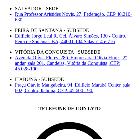
SALVADOR · SEDE
Rua Professor Aristides Novis, 27, Federação, CEP 40.210-
630
FEIRA DE SANTANA · SUBSEDE
Edifício Jorge Leal R. Cel. Álvaro Simões, 130 - Centro,
Feira de Santana - BA, 44001-104 Salas 714 e 716
VITÓRIA DA CONQUISTA · SUBSEDE
Avenida Olívia Flores, 286, Empresarial Olívia Flores, 2º
andar, sala 201, Candeias, Vitória da Conquista, CEP:
45.028-100.
ITABUNA · SUBSEDE
Praça Otávio Mangabeira, 94, Edifício Marabá Center, sala
602, Centro, Itabuna, CEP: 45.600-190.
TELEFONE DE CONTATO