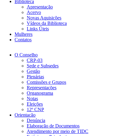
Biblioteca
Apresentação
Acervo
Novas Aquisições
Vídeos da Biblioteca
Links Úteis
Mulheres
Contatos
O Conselho
CRP-03
Sede e Subsedes
Gestão
Plenárias
Comissões e Grupos
Representações
Organograma
Notas
Eleições
12º CNP
Orientação
Denúncia
Elaboração de Documentos
Atendimento por meio de TIDC