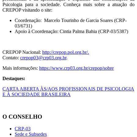
Psicologia para a sociedade. Conheça mais sobre a atuação do
CREPOP visitando o site:
Coordenação: Marcelo Tourinho de Garcia Soares (CRP-
03/6731)
Apoio à Coordenação: Cintia Palma Bahia
(CRP-03/5387)
CREPOP Nacional:
http://crepop.pol.org.br/.
Contato:
crepop03@crp03.org.br
.
Mais informações:
https://www.crp03.org.br/crepop/sobre
Destaques:
CARTA ABERTA ÀS/AOS PROFISSIONAIS DE PSICOLOGIA
E À SOCIEDADE BRASILEIRA
O CONSELHO
CRP-03
Sede e Subsedes