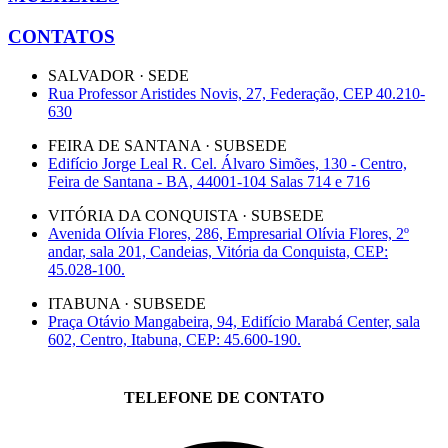
CONTATOS
SALVADOR · SEDE
Rua Professor Aristides Novis, 27, Federação, CEP 40.210-
630
FEIRA DE SANTANA · SUBSEDE
Edifício Jorge Leal R. Cel. Álvaro Simões, 130 - Centro,
Feira de Santana - BA, 44001-104 Salas 714 e 716
VITÓRIA DA CONQUISTA · SUBSEDE
Avenida Olívia Flores, 286, Empresarial Olívia Flores, 2º
andar, sala 201, Candeias, Vitória da Conquista, CEP:
45.028-100.
ITABUNA · SUBSEDE
Praça Otávio Mangabeira, 94, Edifício Marabá Center, sala
602, Centro, Itabuna, CEP: 45.600-190.
TELEFONE DE CONTATO