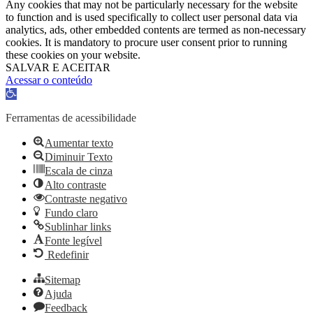
Any cookies that may not be particularly necessary for the website
to function and is used specifically to collect user personal data via
analytics, ads, other embedded contents are termed as non-necessary
cookies. It is mandatory to procure user consent prior to running
these cookies on your website.
SALVAR E ACEITAR
Acessar o conteúdo
Abrir
a
barra
Ferramentas de acessibilidade
de
ferramentas
Aumentar texto
Diminuir Texto
Escala de cinza
Alto contraste
Contraste negativo
Fundo claro
Sublinhar links
Fonte legível
Redefinir
Sitemap
Ajuda
Feedback