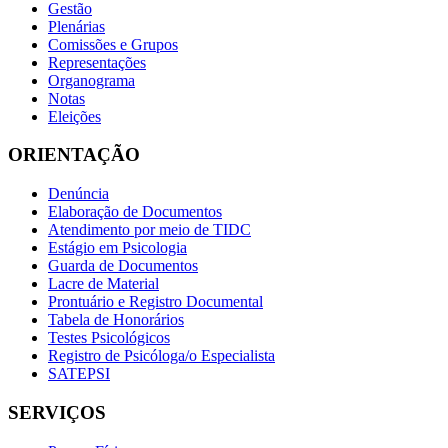
Gestão
Plenárias
Comissões e Grupos
Representações
Organograma
Notas
Eleições
ORIENTAÇÃO
Denúncia
Elaboração de Documentos
Atendimento por meio de TIDC
Estágio em Psicologia
Guarda de Documentos
Lacre de Material
Prontuário e Registro Documental
Tabela de Honorários
Testes Psicológicos
Registro de Psicóloga/o Especialista
SATEPSI
SERVIÇOS