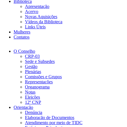
Biblioteca
Apresentação
Acervo
Novas Aquisições
Vídeos da Biblioteca
Links Úteis
Mulheres
Contatos
O Conselho
CRP-03
Sede e Subsedes
Gestão
Plenárias
Comissões e Grupos
Representações
Organograma
Notas
Eleições
12º CNP
Orientação
Denúncia
Elaboração de Documentos
Atendimento por meio de TIDC