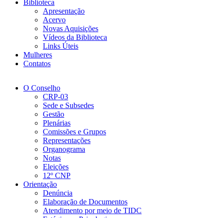
Biblioteca
Apresentação
Acervo
Novas Aquisições
Vídeos da Biblioteca
Links Úteis
Mulheres
Contatos
O Conselho
CRP-03
Sede e Subsedes
Gestão
Plenárias
Comissões e Grupos
Representações
Organograma
Notas
Eleições
12º CNP
Orientação
Denúncia
Elaboração de Documentos
Atendimento por meio de TIDC