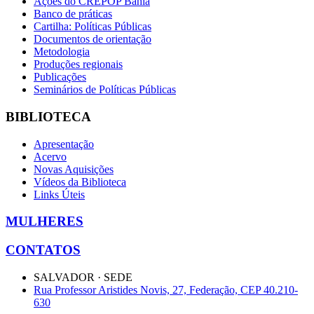
Ações do CREPOP Bahia
Banco de práticas
Cartilha: Políticas Públicas
Documentos de orientação
Metodologia
Produções regionais
Publicações
Seminários de Políticas Públicas
BIBLIOTECA
Apresentação
Acervo
Novas Aquisições
Vídeos da Biblioteca
Links Úteis
MULHERES
CONTATOS
SALVADOR · SEDE
Rua Professor Aristides Novis, 27, Federação, CEP 40.210-
630