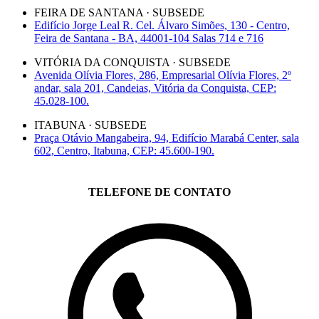
FEIRA DE SANTANA · SUBSEDE
Edifício Jorge Leal R. Cel. Álvaro Simões, 130 - Centro,
Feira de Santana - BA, 44001-104 Salas 714 e 716
VITÓRIA DA CONQUISTA · SUBSEDE
Avenida Olívia Flores, 286, Empresarial Olívia Flores, 2º
andar, sala 201, Candeias, Vitória da Conquista, CEP:
45.028-100.
ITABUNA · SUBSEDE
Praça Otávio Mangabeira, 94, Edifício Marabá Center, sala
602, Centro, Itabuna, CEP: 45.600-190.
TELEFONE DE CONTATO